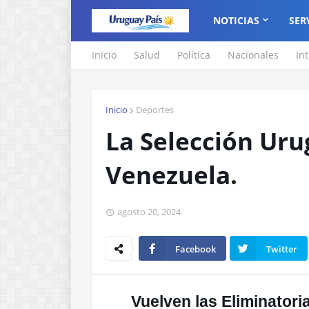
NOTICIAS
SER
Inicio
Salud
Política
Nacionales
In
Inicio
Deportes
La Selección Uru
Venezuela.
agosto 20, 2024
Facebook
Twitter
Vuelven las Eliminatori