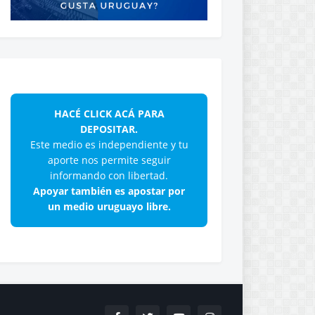
HACÉ CLICK ACÁ PARA
DEPOSITAR.
Este medio es independiente y tu
aporte nos permite seguir
informando con libertad.
Apoyar también es apostar por
un medio uruguayo libre.