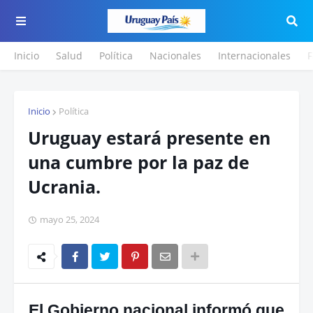
Inicio
Salud
Política
Nacionales
Internacionales
F
Inicio
Política
Uruguay estará presente en
una cumbre por la paz de
Ucrania.
mayo 25, 2024
El Gobierno nacional informó que