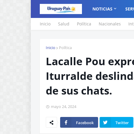
NOTICIAS
SER
Inicio
Salud
Política
Nacionales
In
Inicio
Política
Lacalle Pou expr
Iturralde deslind
de sus chats.
mayo 24, 2024
Facebook
Twitter