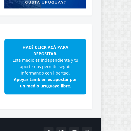
HACÉ CLICK ACÁ PARA
DEPOSITAR.
Este medio es independiente y tu
aporte nos permite seguir
informando con libertad.
Apoyar también es apostar por
un medio uruguayo libre.