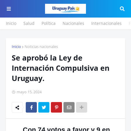
Inicio
Salud
Política
Nacionales
Internacionales
F
Inicio
Noticias nacionales
Se aprobó la Ley de
Internación Compulsiva en
Uruguay.
mayo 15, 2024
Con 74 votos a favor y 9 en