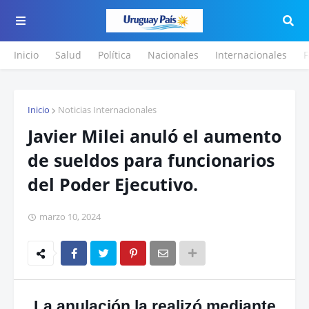
Inicio
Salud
Política
Nacionales
Internacionales
F
Inicio
Noticias Internacionales
Javier Milei anuló el aumento
de sueldos para funcionarios
del Poder Ejecutivo.
marzo 10, 2024
La anulación la realizó mediante