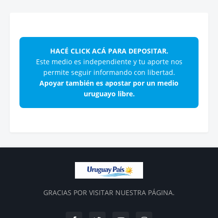
HACÉ CLICK ACÁ PARA DEPOSITAR.
Este medio es independiente y tu aporte nos
permite seguir informando con libertad.
Apoyar también es apostar por un medio
uruguayo libre.
GRACIAS POR VISITAR NUESTRA PÁGINA.