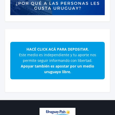
HACÉ CLICK ACÁ PARA DEPOSITAR.
Este medio es independiente y tu aporte nos
permite seguir informando con libertad.
Apoyar también es apostar por un medio
uruguayo libre.