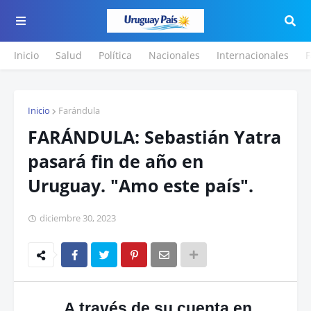
Inicio
Salud
Política
Nacionales
Internacionales
F
Inicio
Farándula
FARÁNDULA: Sebastián Yatra
pasará fin de año en
Uruguay. "Amo este país".
diciembre 30, 2023
A través de su cuenta en