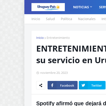
NOTICIAS
SER
Inicio
Salud
Política
Nacionales
In
Inicio
Entretenimiento
ENTRETENIMIENTO
su servicio en U
noviembre 20, 2023
Facebook
Twitter
Spotify afirmó que dejará 