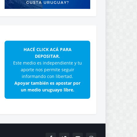
HACÉ CLICK ACÁ PARA
DEPOSITAR.
Este medio es independiente y tu
aporte nos permite seguir
informando con libertad.
Apoyar también es apostar por
un medio uruguayo libre.