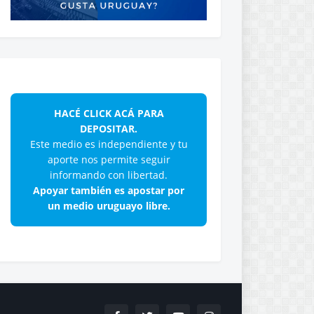
HACÉ CLICK ACÁ PARA
DEPOSITAR.
Este medio es independiente y tu
aporte nos permite seguir
informando con libertad.
Apoyar también es apostar por
un medio uruguayo libre.