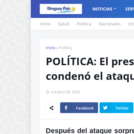
NOTICIAS
SER
Inicio
Salud
Política
Nacionales
In
Inicio
Política
POLÍTICA: El pre
condenó el ataqu
octubre 08, 2023
Facebook
Twitter
Después del ataque sorpr