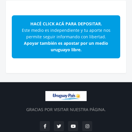
HACÉ CLICK ACÁ PARA DEPOSITAR.
Este medio es independiente y tu aporte nos
permite seguir informando con libertad.
Apoyar también es apostar por un medio
uruguayo libre.
GRACIAS POR VISITAR NUESTRA PÁGINA.