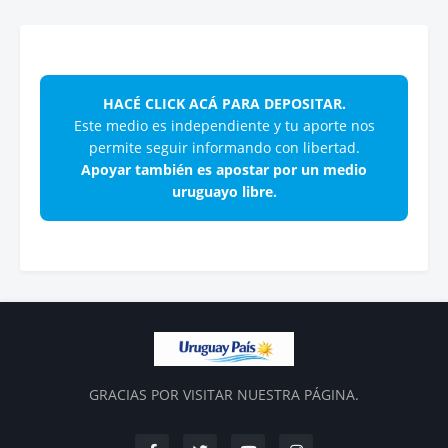
HACÉ CLICK ACÁ PARA DEPOSITAR.
Este medio es independiente y tu aporte nos
permite seguir informando con libertad.
Apoyar también es apostar por un medio
uruguayo libre.
GRACIAS POR VISITAR NUESTRA PÁGINA.