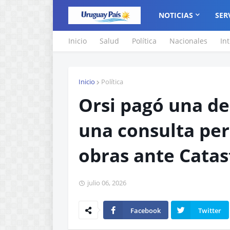
NOTICIAS
SER
Inicio
Salud
Política
Nacionales
In
Inicio
Política
Orsi pagó una de
una consulta peri
obras ante Catas
julio 06, 2026
Facebook
Twitter