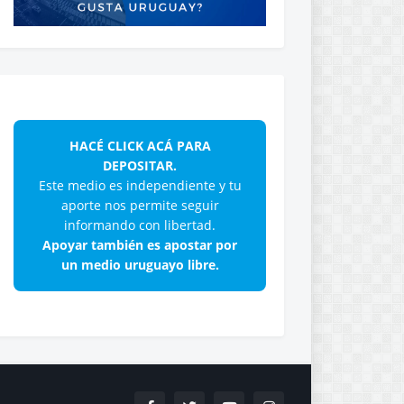
HACÉ CLICK ACÁ PARA
DEPOSITAR.
Este medio es independiente y tu
aporte nos permite seguir
informando con libertad.
Apoyar también es apostar por
un medio uruguayo libre.