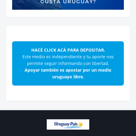
HACÉ CLICK ACÁ PARA DEPOSITAR.
Este medio es independiente y tu aporte nos
permite seguir informando con libertad.
Apoyar también es apostar por un medio
uruguayo libre.