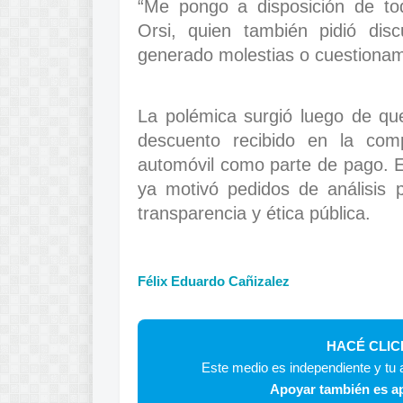
“Me pongo a disposición de tod
Orsi, quien también pidió dis
generado molestias o cuestionam
La polémica surgió luego de que
descuento recibido en la comp
automóvil como parte de pago. E
ya motivó pedidos de análisis 
transparencia y ética pública.
Félix Eduardo Cañizalez
HACÉ CLIC
Este medio es independiente y tu a
Apoyar también es ap