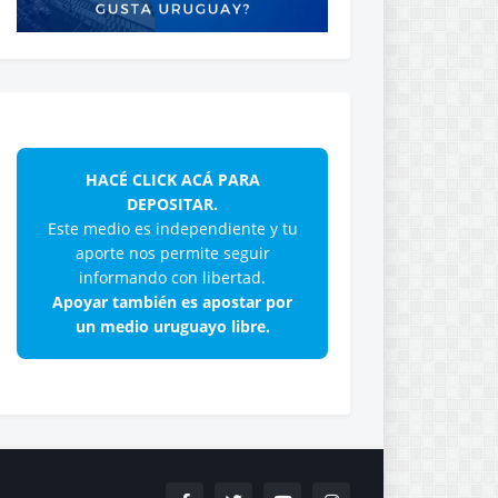
HACÉ CLICK ACÁ PARA
DEPOSITAR.
Este medio es independiente y tu
aporte nos permite seguir
informando con libertad.
Apoyar también es apostar por
un medio uruguayo libre.