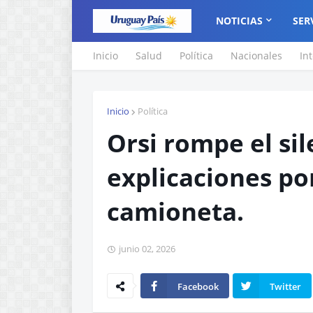
NOTICIAS
SER
Inicio
Salud
Política
Nacionales
In
Inicio
Política
Orsi rompe el sil
explicaciones po
camioneta.
junio 02, 2026
Facebook
Twitter