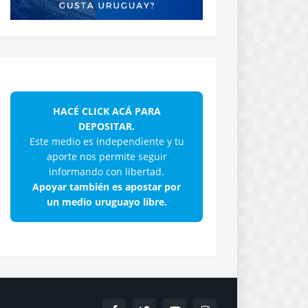
HACÉ CLICK ACÁ PARA
DEPOSITAR.
Este medio es independiente y tu
aporte nos permite seguir
informando con libertad.
Apoyar también es apostar por
un medio uruguayo libre.