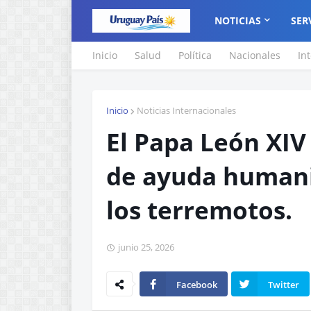
NOTICIAS
SER
Inicio
Salud
Política
Nacionales
In
Inicio
Noticias Internacionales
El Papa León XIV
de ayuda humani
los terremotos.
junio 25, 2026
Facebook
Twitter