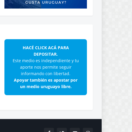
HACÉ CLICK ACÁ PARA
DEPOSITAR.
Este medio es independiente y tu
aporte nos permite seguir
informando con libertad.
Apoyar también es apostar por
un medio uruguayo libre.