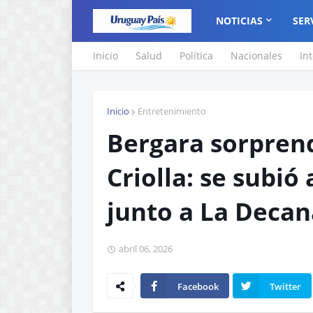
NOTICIAS
SER
Inicio
Salud
Política
Nacionales
In
Inicio
Entretenimiento
Bergara sorpren
Criolla: se subió
junto a La Decan
abril 06, 2026
Facebook
Twitter