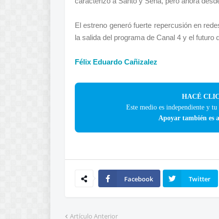
caracterizó a Santo y Seña, pero ahora desde
El estreno generó fuerte repercusión en redes
la salida del programa de Canal 4 y el futuro 
Félix Eduardo Cañizalez
HACÉ CLIC
Este medio es independiente y tu
Apoyar también es a
Facebook
Twitter
Artículo Anterior