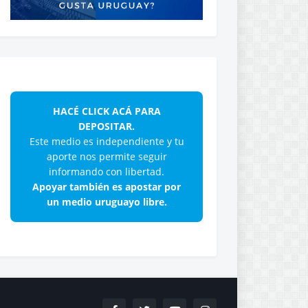
HACÉ CLICK ACÁ PARA
DEPOSITAR.
Este medio es independiente y tu
aporte nos permite seguir
informando con libertad.
Apoyar también es apostar por
un medio uruguayo libre.