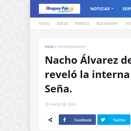
NOTICIAS
SER
Inicio
Salud
Política
Nacionales
In
Inicio
Entretenimiento
Nacho Álvarez d
reveló la interna
Seña.
marzo 06, 2026
Facebook
Twitter