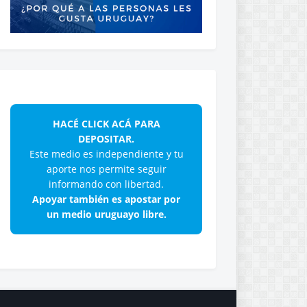
HACÉ CLICK ACÁ PARA
DEPOSITAR.
Este medio es independiente y tu
aporte nos permite seguir
informando con libertad.
Apoyar también es apostar por
un medio uruguayo libre.