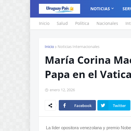
NOTICIAS
SER
Inicio
Salud
Política
Nacionales
In
Inicio
Noticias Internacionales
María Corina Mac
Papa en el Vatic
enero 12, 2026
Facebook
Twitter
La líder opositora venezolana y premio Nobe