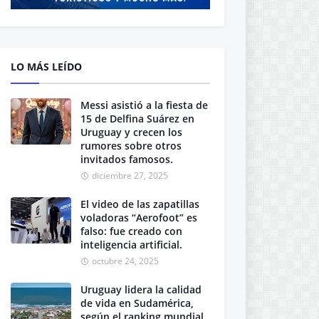
LO MÁS LEÍDO
Messi asistió a la fiesta de
15 de Delfina Suárez en
Uruguay y crecen los
rumores sobre otros
invitados famosos.
diciembre 27, 2025
El video de las zapatillas
voladoras “Aerofoot” es
falso: fue creado con
inteligencia artificial.
octubre 24, 2025
Uruguay lidera la calidad
de vida en Sudamérica,
según el ranking mundial