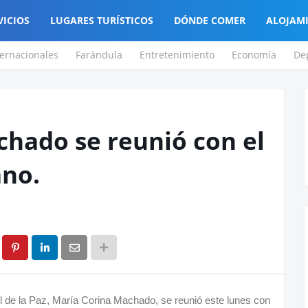
VICIOS
LUGARES TURÍSTICOS
DÓNDE COMER
ALOJAM
ternacionales
Farándula
Entretenimiento
Economía
De
hado se reunió con el
ano.
l de la Paz, María Corina Machado, se reunió este lunes con