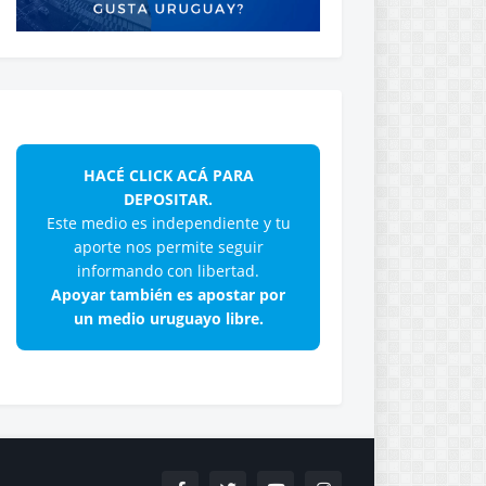
HACÉ CLICK ACÁ PARA
DEPOSITAR.
Este medio es independiente y tu
aporte nos permite seguir
informando con libertad.
Apoyar también es apostar por
un medio uruguayo libre.