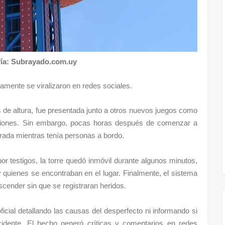
fía: Subrayado.com.uy
damente se viralizaron en redes sociales.
de altura, fue presentada junto a otros nuevos juegos como
rsiones. Sin embargo, pocas horas después de comenzar a
erada mientras tenía personas a bordo.
r testigos, la torre quedó inmóvil durante algunos minutos,
 quienes se encontraban en el lugar. Finalmente, el sistema
scender sin que se registraran heridos.
ial detallando las causas del desperfecto ni informando si
incidente. El hecho generó críticas y comentarios en redes