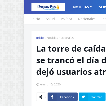
NOTICIAS
SER
Inicio
Salud
Política
Nacionales
In
Inicio
Noticias nacionales
La torre de caíd
se trancó el día 
dejó usuarios at
enero 15, 2026
Facebook
Twitter