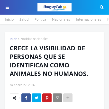
Inicio
Salud
Política
Nacionales
Internacionales
F
Inicio
Noticias nacionales
CRECE LA VISIBILIDAD DE
PERSONAS QUE SE
IDENTIFICAN COMO
ANIMALES NO HUMANOS.
enero 27, 2026