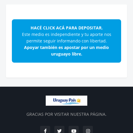
HACÉ CLICK ACÁ PARA DEPOSITAR.
Este medio es independiente y tu aporte nos
permite seguir informando con libertad.
Apoyar también es apostar por un medio
uruguayo libre.
GRACIAS POR VISITAR NUESTRA PÁGINA.