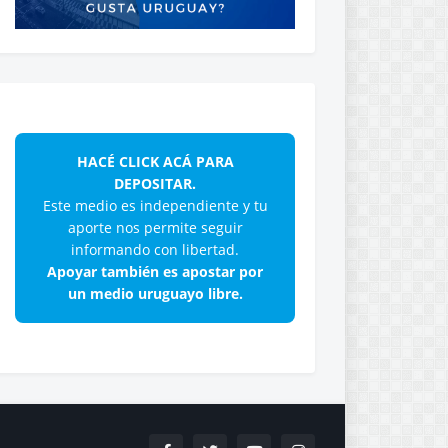
HACÉ CLICK ACÁ PARA
DEPOSITAR.
Este medio es independiente y tu
aporte nos permite seguir
informando con libertad.
Apoyar también es apostar por
un medio uruguayo libre.