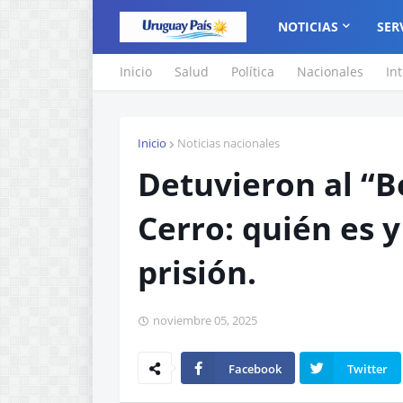
NOTICIAS
SER
Inicio
Salud
Política
Nacionales
In
Inicio
Noticias nacionales
Detuvieron al “B
Cerro: quién es y
prisión.
noviembre 05, 2025
Facebook
Twitter