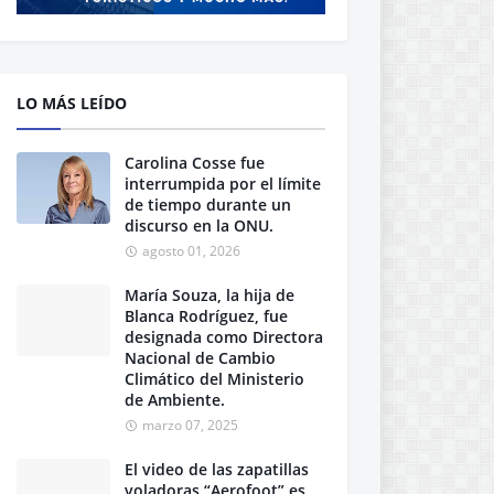
LO MÁS LEÍDO
Carolina Cosse fue
interrumpida por el límite
de tiempo durante un
discurso en la ONU.
agosto 01, 2026
María Souza, la hija de
Blanca Rodríguez, fue
designada como Directora
Nacional de Cambio
Climático del Ministerio
de Ambiente.
marzo 07, 2025
El video de las zapatillas
voladoras “Aerofoot” es