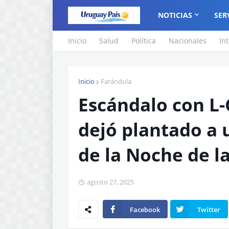
NOTICIAS
SER
Inicio
Salud
Política
Nacionales
In
Inicio
Farándula
Escándalo con L
dejó plantado a 
de la Noche de la
agosto 27, 2025
Facebook
Twitter