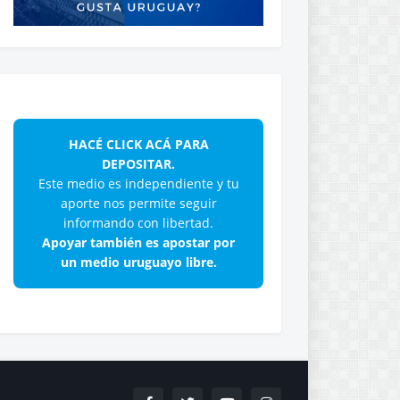
HACÉ CLICK ACÁ PARA
DEPOSITAR.
Este medio es independiente y tu
aporte nos permite seguir
informando con libertad.
Apoyar también es apostar por
un medio uruguayo libre.