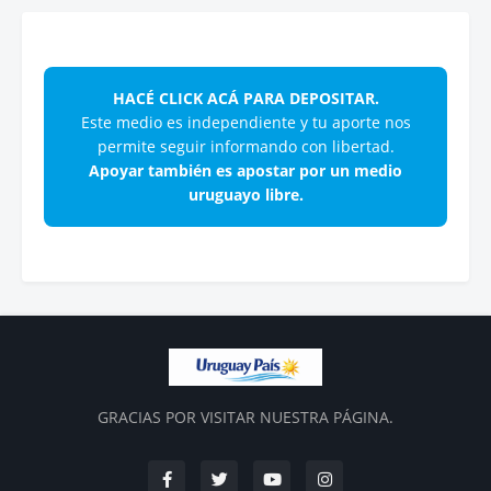
HACÉ CLICK ACÁ PARA DEPOSITAR.
Este medio es independiente y tu aporte nos
permite seguir informando con libertad.
Apoyar también es apostar por un medio
uruguayo libre.
GRACIAS POR VISITAR NUESTRA PÁGINA.