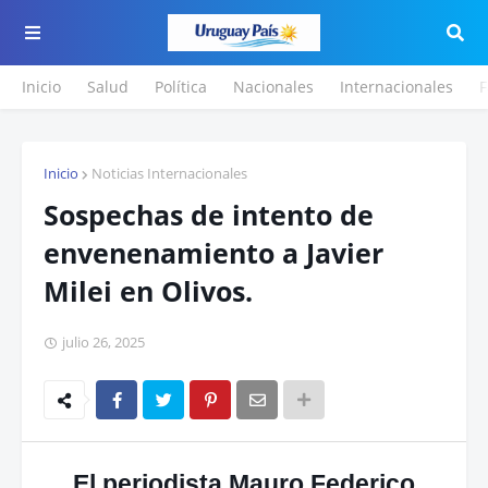
Inicio
Salud
Política
Nacionales
Internacionales
F
Inicio
Noticias Internacionales
Sospechas de intento de
envenenamiento a Javier
Milei en Olivos.
julio 26, 2025
El periodista Mauro Federico