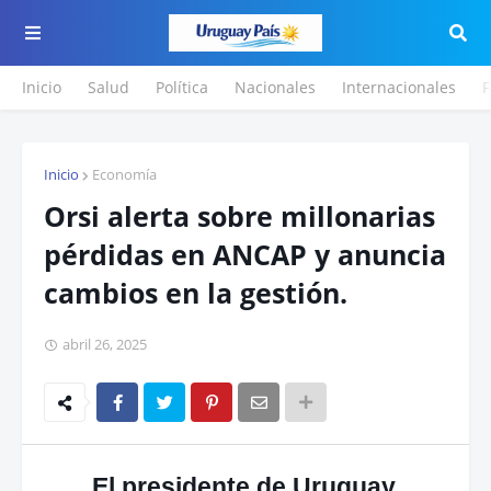
Inicio
Salud
Política
Nacionales
Internacionales
F
Inicio
Economía
Orsi alerta sobre millonarias
pérdidas en ANCAP y anuncia
cambios en la gestión.
abril 26, 2025
El presidente de Uruguay,