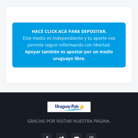
HACÉ CLICK ACÁ PARA DEPOSITAR.
Este medio es independiente y tu aporte nos
permite seguir informando con libertad.
Apoyar también es apostar por un medio
uruguayo libre.
GRACIAS POR VISITAR NUESTRA PÁGINA.