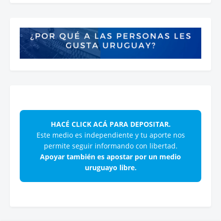
HACÉ CLICK ACÁ PARA DEPOSITAR.
Este medio es independiente y tu aporte nos
permite seguir informando con libertad.
Apoyar también es apostar por un medio
uruguayo libre.