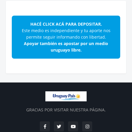
HACÉ CLICK ACÁ PARA DEPOSITAR.
Este medio es independiente y tu aporte nos
permite seguir informando con libertad.
Apoyar también es apostar por un medio
uruguayo libre.
GRACIAS POR VISITAR NUESTRA PÁGINA.