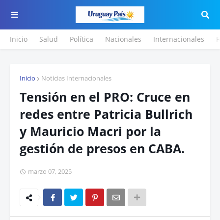
Inicio
Salud
Política
Nacionales
Internacionales
F
Inicio
Noticias Internacionales
Tensión en el PRO: Cruce en
redes entre Patricia Bullrich
y Mauricio Macri por la
gestión de presos en CABA.
marzo 07, 2025