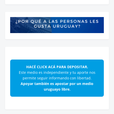
HACÉ CLICK ACÁ PARA DEPOSITAR.
Este medio es independiente y tu aporte nos
permite seguir informando con libertad.
Apoyar también es apostar por un medio
uruguayo libre.