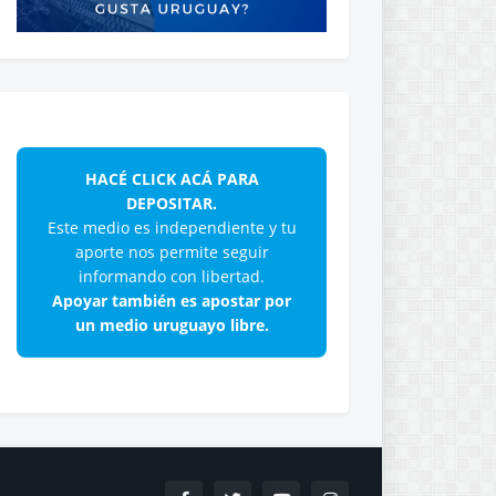
HACÉ CLICK ACÁ PARA
DEPOSITAR.
Este medio es independiente y tu
aporte nos permite seguir
informando con libertad.
Apoyar también es apostar por
un medio uruguayo libre.