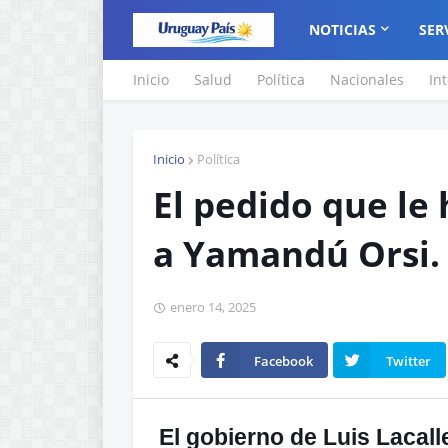
NOTICIAS
SER
Inicio
Salud
Política
Nacionales
In
Inicio
Política
El pedido que le 
a Yamandú Orsi.
enero 14, 2025
Facebook
Twitter
El gobierno de Luis Lacall