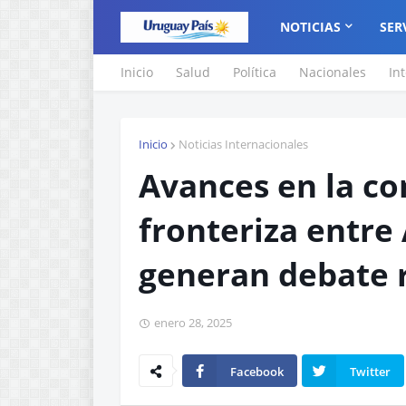
NOTICIAS
SER
Inicio
Salud
Política
Nacionales
In
Inicio
Noticias Internacionales
Avances en la co
fronteriza entre 
generan debate r
enero 28, 2025
Facebook
Twitter