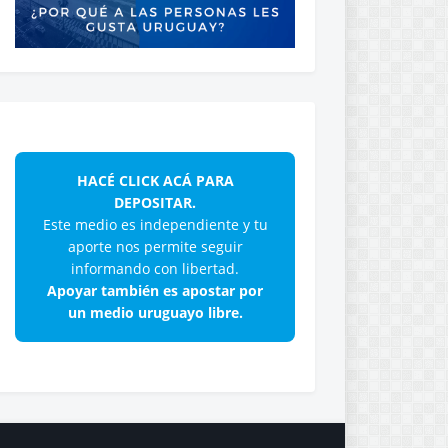
HACÉ CLICK ACÁ PARA
DEPOSITAR.
Este medio es independiente y tu
aporte nos permite seguir
informando con libertad.
Apoyar también es apostar por
un medio uruguayo libre.