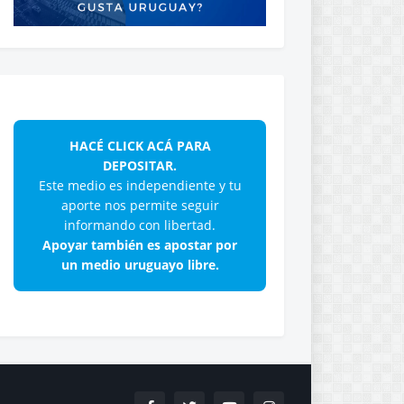
HACÉ CLICK ACÁ PARA
DEPOSITAR.
Este medio es independiente y tu
aporte nos permite seguir
informando con libertad.
Apoyar también es apostar por
un medio uruguayo libre.