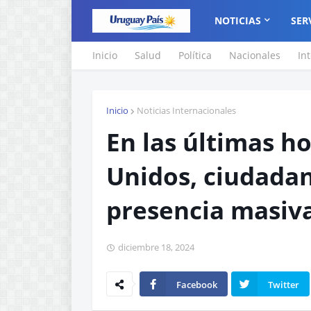
NOTICIAS
SER
Inicio
Salud
Política
Nacionales
In
Inicio
Noticias Internacionales
En las últimas h
Unidos, ciudada
presencia masiv
diciembre 18, 2024
Facebook
Twitter