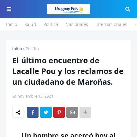
Inicio
Salud
Política
Nacionales
Internacionales
F
Inicio
Política
El último encuentro de
Lacalle Pou y los reclamos de
un ciudadano de Maroñas.
noviembre 13, 2024
Un hombre se acercó hoy al