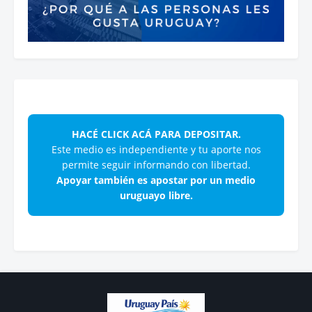
HACÉ CLICK ACÁ PARA DEPOSITAR.
Este medio es independiente y tu aporte nos
permite seguir informando con libertad.
Apoyar también es apostar por un medio
uruguayo libre.