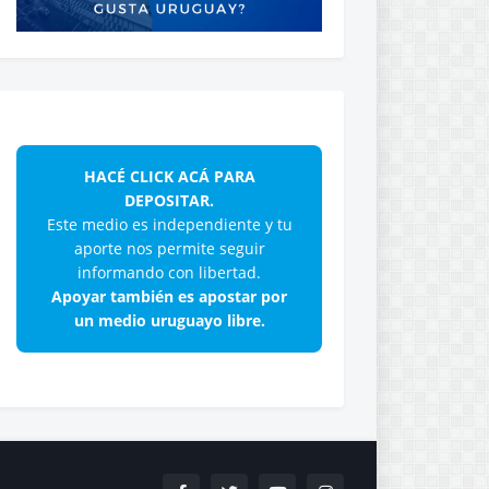
HACÉ CLICK ACÁ PARA
DEPOSITAR.
Este medio es independiente y tu
aporte nos permite seguir
informando con libertad.
Apoyar también es apostar por
un medio uruguayo libre.