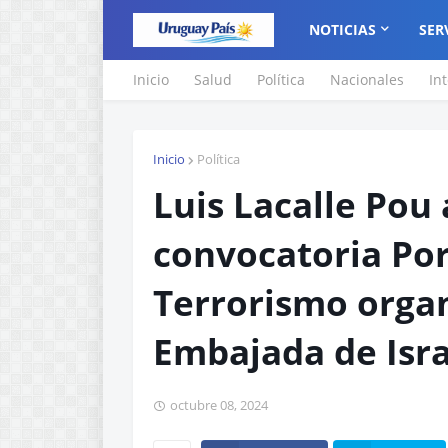
NOTICIAS
SER
Inicio
Salud
Política
Nacionales
In
Inicio
Política
Luis Lacalle Pou 
convocatoria Por 
Terrorismo organ
Embajada de Isra
octubre 08, 2024