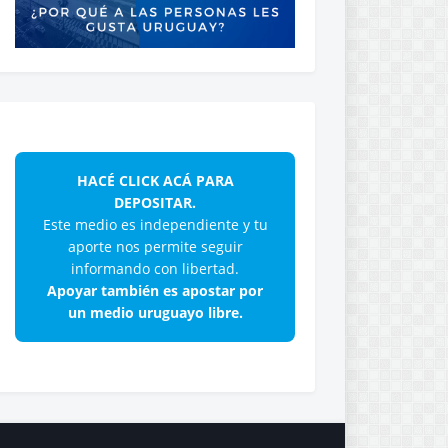
HACÉ CLICK ACÁ PARA
DEPOSITAR.
Este medio es independiente y tu
aporte nos permite seguir
informando con libertad.
Apoyar también es apostar por
un medio uruguayo libre.