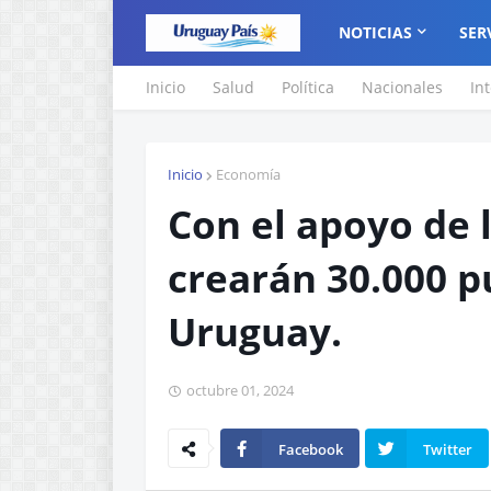
NOTICIAS
SER
Inicio
Salud
Política
Nacionales
In
Inicio
Economía
Con el apoyo de 
crearán 30.000 p
Uruguay.
octubre 01, 2024
Facebook
Twitter