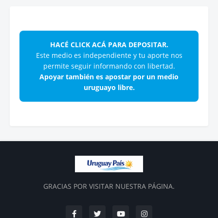
HACÉ CLICK ACÁ PARA DEPOSITAR.
Este medio es independiente y tu aporte nos
permite seguir informando con libertad.
Apoyar también es apostar por un medio
uruguayo libre.
GRACIAS POR VISITAR NUESTRA PÁGINA.