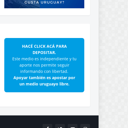
HACÉ CLICK ACÁ PARA
DEPOSITAR.
Este medio es independiente y tu
aporte nos permite seguir
informando con libertad.
Apoyar también es apostar por
un medio uruguayo libre.