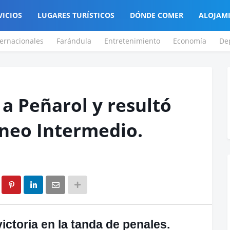
VICIOS
LUGARES TURÍSTICOS
DÓNDE COMER
ALOJAM
ternacionales
Farándula
Entretenimiento
Economía
De
 a Peñarol y resultó
neo Intermedio.
ictoria en la tanda de penales.