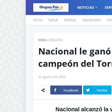
NOTICIAS
SER
Inicio
Salud
Política
Nacionales
In
Inicio
Deportes
Nacional le ganó
campeón del Tor
agosto 04, 2024
Facebook
Twitter
Nacional alcanzó la v