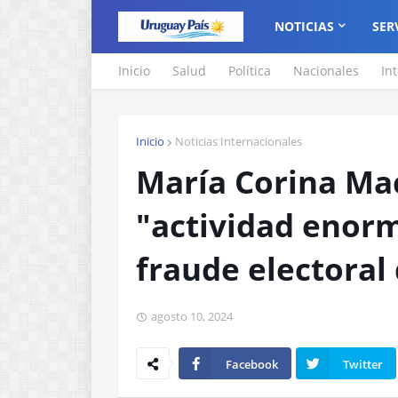
NOTICIAS
SER
Inicio
Salud
Política
Nacionales
In
Inicio
Noticias Internacionales
María Corina Ma
"actividad enorm
fraude electoral
agosto 10, 2024
Facebook
Twitter