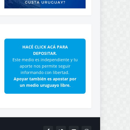
HACÉ CLICK ACÁ PARA
DEPOSITAR.
Este medio es independiente y tu
aporte nos permite seguir
informando con libertad.
Apoyar también es apostar por
un medio uruguayo libre.