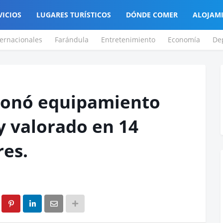
VICIOS
LUGARES TURÍSTICOS
DÓNDE COMER
ALOJAM
ternacionales
Farándula
Entretenimiento
Economía
De
donó equipamiento
y valorado en 14
res.