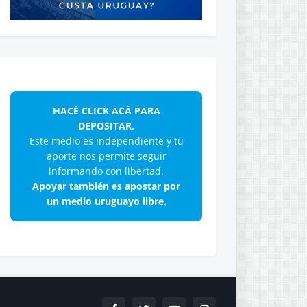
HACÉ CLICK ACÁ PARA
DEPOSITAR.
Este medio es independiente y tu
aporte nos permite seguir
informando con libertad.
Apoyar también es apostar por
un medio uruguayo libre.