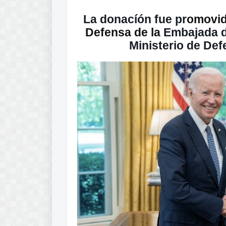
La donacíón fue pr
omovid
Defensa de la
Embajada 
Ministerio de De