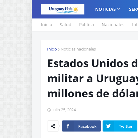
NOTICIAS
SER
Inicio
Salud
Política
Nacionales
In
Inicio
Noticias nacionales
Estados Unidos 
militar a Urugua
millones de dóla
julio 25, 2024
Facebook
Twitter