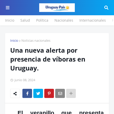
Inicio
Salud
Política
Nacionales
Internacionales
F
Inicio
Noticias nacionales
Una nueva alerta por
presencia de víboras en
Uruguay.
junio 08, 2024
El veranillo que presenta