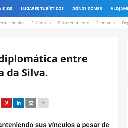
VICIOS
LUGARES TURÍSTICOS
DÓNDE COMER
ALOJAM
ternacionales
Farándula
Entretenimiento
Economía
De
 diplomática entre
a da Silva.
nteniendo sus vínculos a pesar de