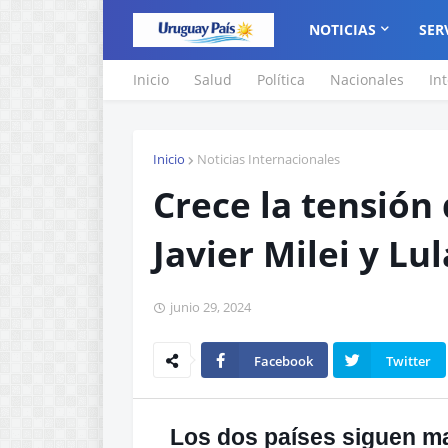
NOTICIAS
SER
Inicio
Salud
Política
Nacionales
In
Inicio
Noticias Internacionales
Crece la tensión
Javier Milei y Lul
junio 29, 2024
Facebook
Twitter
Los dos países siguen ma