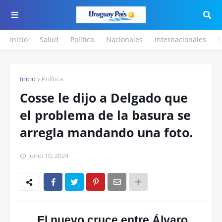
Inicio
Salud
Política
Nacionales
Internacionales
F
Inicio
Política
Cosse le dijo a Delgado que
el problema de la basura se
arregla mandando una foto.
junio 10, 2024
El nuevo cruce entre Álvaro