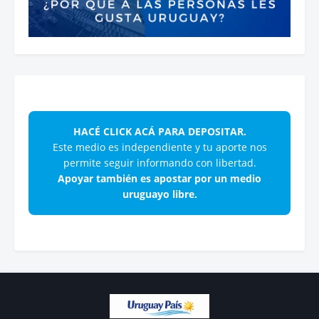
HACÉ CLICK ACÁ PARA DEPOSITAR.
Este medio es independiente y tu aporte nos
permite seguir informando con libertad.
Apoyar también es apostar por un medio
uruguayo libre.