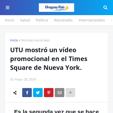
Inicio
Salud
Política
Nacionales
Internacionales
F
Inicio
Noticias nacionales
UTU mostró un vídeo
promocional en el Times
Square de Nueva York.
mayo 28, 2024
Es la segunda vez que se hace.