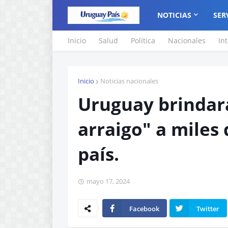
NOTICIAS
SER
Inicio
Salud
Política
Nacionales
In
Inicio
Noticias nacionales
Uruguay brindará
arraigo" a miles
país.
mayo 17, 2024
Facebook
Twitter