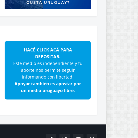
HACÉ CLICK ACÁ PARA
DEPOSITAR.
Este medio es independiente y tu
aporte nos permite seguir
informando con libertad.
Apoyar también es apostar por
un medio uruguayo libre.