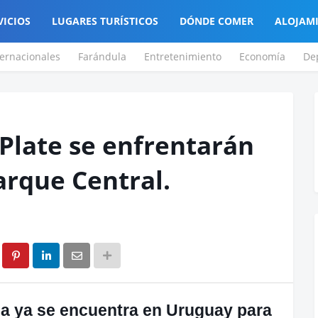
VICIOS
LUGARES TURÍSTICOS
DÓNDE COMER
ALOJAM
ternacionales
Farándula
Entretenimiento
Economía
De
 Plate se enfrentarán
arque Central.
na ya se encuentra en Uruguay para