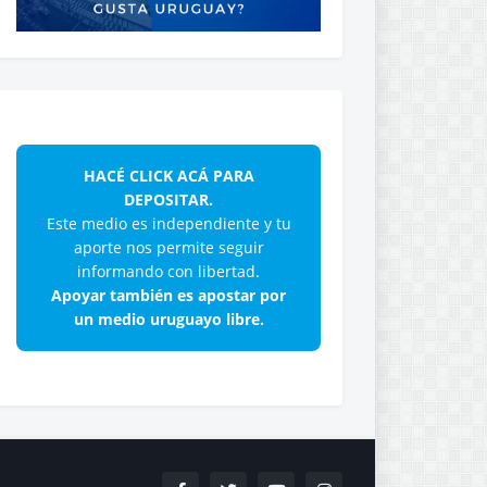
HACÉ CLICK ACÁ PARA
DEPOSITAR.
Este medio es independiente y tu
aporte nos permite seguir
informando con libertad.
Apoyar también es apostar por
un medio uruguayo libre.