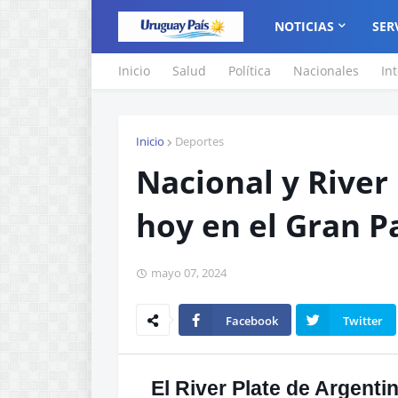
NOTICIAS
SER
Inicio
Salud
Política
Nacionales
In
Inicio
Deportes
Nacional y River
hoy en el Gran P
mayo 07, 2024
Facebook
Twitter
El River Plate de Argenti