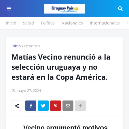
Inicio
Salud
Política
Nacionales
Internacionales
F
Inicio
Deportes
Matías Vecino renunció a la
selección uruguaya y no
estará en la Copa América.
mayo 27, 2024
Vecino argumentó motivos