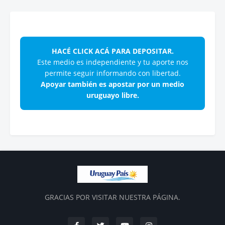
HACÉ CLICK ACÁ PARA DEPOSITAR.
Este medio es independiente y tu aporte nos
permite seguir informando con libertad.
Apoyar también es apostar por un medio
uruguayo libre.
GRACIAS POR VISITAR NUESTRA PÁGINA.