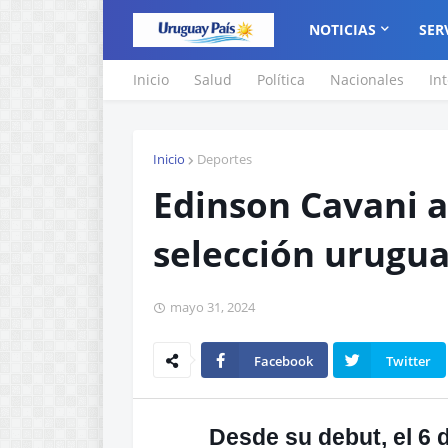
NOTICIAS
SER
Inicio
Salud
Política
Nacionales
In
Inicio
Deportes
Edinson Cavani a
selección urugua
mayo 31, 2024
Facebook
Twitter
Desde su debut, el 6 d