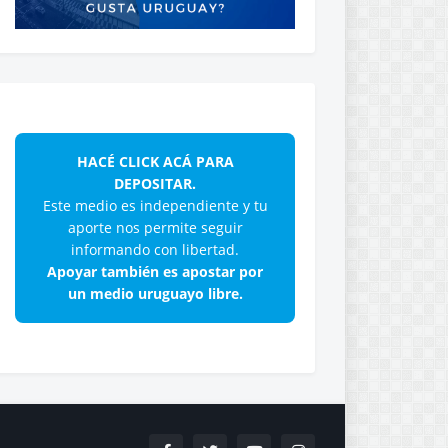
HACÉ CLICK ACÁ PARA
DEPOSITAR.
Este medio es independiente y tu
aporte nos permite seguir
informando con libertad.
Apoyar también es apostar por
un medio uruguayo libre.