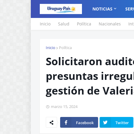
NOTICIAS
SER
Inicio
Salud
Política
Nacionales
In
Inicio
Política
Solicitaron audi
presuntas irregu
gestión de Valer
marzo 15, 2024
Facebook
Twitter