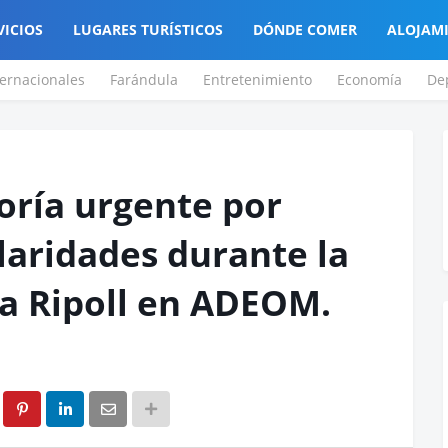
VICIOS
LUGARES TURÍSTICOS
DÓNDE COMER
ALOJAM
ternacionales
Farándula
Entretenimiento
Economía
De
toría urgente por
laridades durante la
ia Ripoll en ADEOM.