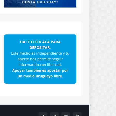
HACÉ CLICK ACÁ PARA
DEPOSITAR.
Este medio es independiente y tu
aporte nos permite seguir
informando con libertad.
Apoyar también es apostar por
un medio uruguayo libre.