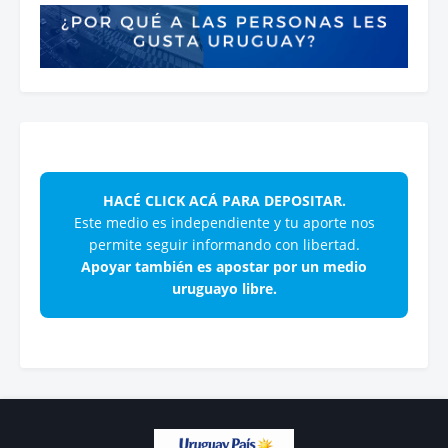
HACÉ CLICK ACÁ PARA DEPOSITAR.
Este medio es independiente y tu aporte nos
permite seguir informando con libertad.
Apoyar también es apostar por un medio
uruguayo libre.